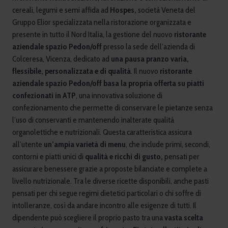
cereali, legumi e semi affida ad
Hospes,
società Veneta del
Gruppo Elior specializzata nella ristorazione organizzata e
presente in tutto il Nord Italia, la gestione del nuovo
ristorante
aziendale spazio Pedon/off
presso la sede dell’azienda di
Colceresa, Vicenza, dedicato ad
una pausa pranzo varia,
flessibile, personalizzata e di qualità
. Il nuovo
ristorante
aziendale spazio Pedon/off basa la propria offerta su piatti
confezionati in ATP
, una innovativa soluzione di
confezionamento che permette di conservare le pietanze senza
l’uso di conservanti e mantenendo inalterate qualità
organolettiche e nutrizionali. Questa caratteristica assicura
all’utente
un’ampia varietà di menu
, che include primi, secondi,
contorni e piatti unici di
qualità e ricchi di gusto,
pensati per
assicurare benessere grazie a proposte bilanciate e complete a
livello nutrizionale. Tra le diverse ricette disponibili, anche pasti
pensati per chi segue regimi dietetici particolari o chi soffre di
intolleranze, così da andare incontro alle esigenze di tutti. Il
dipendente può scegliere il proprio pasto tra una
vasta scelta